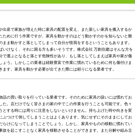
や出産で家族が増えた時に家具の配置を変え、また新しい家具を搬入するか
たために行う作業ですが、家具を動かすのはどう動かすのかを知らないと難
のまま動かすと落としてしまって自分が怪我をするということもあります。
ばいけなく、それに困る方も多いそうです。株式会社 万創住建はそんな方を
分で運ぶとなると落とす危険性があり、もし落としてしまえば家具や家が傷
しょう。しかしこの業者は経験豊富で作業に慣れているために何も傷付けま
きます。家具を動かす必要が出てきた際には頼りになる業者です。
物品の買い取りを行っている業者です。そのために家具の扱いには慣れてお
した。店だけでなく皆さまの家の中でこの作業を行うことも可能です。色々
うとする時には周りに注意をしないといけません。持ち上げた時や向きを変
にぶつけて倒してしまうことはよくあります。気にせずにそのままにしてお
だらけになってしまうことでしょう。しかし、家具やものの移動に慣れてい
事故を起こすことなく家具を移動させることができます。また分解や組み立