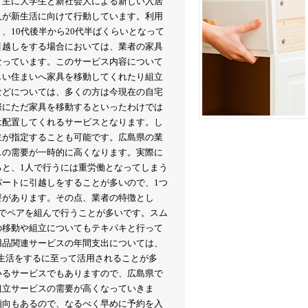
。主に大学生と新社会人による新しい入居
人が新生活に向けて行動しています。利用
、10代後半から20代半ばくらいとなって
引越しをする場合においては、業者の家具
なっています。このサービス内容について
しい住まいへ家具を移動してくれたり組立
などについては、多くの方は今現在の自宅
際にただ家具を移動するといったわけでは
は配置してくれるサービスとなります。し
主が指定することも可能です。広島県の業
スの需要が一時的に高くなります。実際に
ると、1人で行うには重労働となってしまう
パートに引越しをすることが多いので、1つ
要があります。その点、業者の特徴とし
上でペアを組んで行うことが多いです。スム
の移動や組立についてもテキパキと行って
用品関連サービスの年間支出については、
新生活をするに至って活用されることが多
いるサービスでもありますので、広島県で
組立サービスの需要が高くなっていきま
傾向もあるので、なるべく早めに予約を入