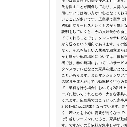
産では賃貸住宅の需要が急上昇します
先を探すことが関係しており、大勢の
層については若い方が中心となっており
いることが多いです。広島県で実際に
移動組立サービスというものが人気と
説明をしていくと、今の入居先から新
ててくれることです。タンスやテレビ
から送るという傾向があります。その
なく、それを新しい入居先で組立また
かも細かい配置場所については、依頼
者では、春の時期においてこのサービ
タンスやテレビなどの家具を運ぶとな
ことがあります。またマンションやア
の家具を運ぶだけでも効率良く行う必
て、業務を行う場合においては2名以
ーズに動いてくれるため、大きな家具
くれます。広島県ではこういった家事
3,104円に及ぶ結果となっています。
く、若い方を中心に需要が高くなって
は引越しシーズンになると、家具移動
す。ですがその分依頼が集中しやすい